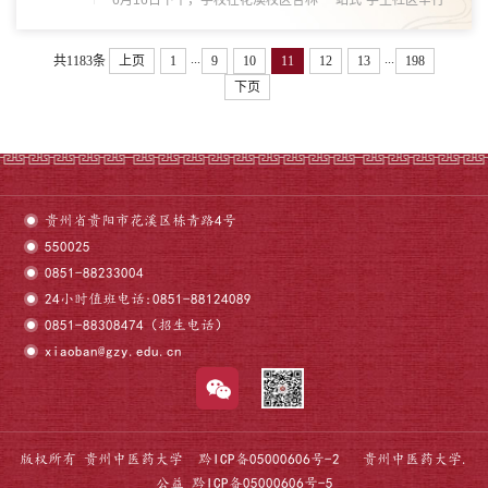
6月16日下午，学校在花溪校区杏林“一站式”学生社区举行
“书记面对面·师生连心谈”座谈会。校党委副书记明雪梅与药
学院、信息工程学院和养生康复学院学生代表深入交流、答
...
...
共1183条
上页
1
9
10
11
12
13
198
疑解惑。学工部相关同志参加。 学生代表...
下页
贵州省贵阳市花溪区栋青路4号
550025
0851-88233004
24小时值班电话:0851-88124089
0851-88308474（招生电话）
xiaoban@gzy.edu.cn
版权所有 贵州中医药大学
黔ICP备05000606号-2
贵州中医药大学.
公益
黔ICP备05000606号-5