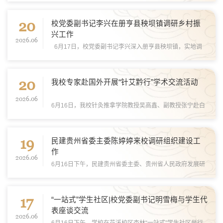
台沿广场依次排开，身着汉服的医护人员穿梭其间，银针、
20
艾条在广袖间流转，一场融合中医问诊、游园打...
校党委副书记李兴在册亨县秧坝镇调研乡村振
兴工作
2026.06
6月17日，校党委副书记李兴深入册亨县秧坝镇，实地调
研乡村振兴工作，看望慰问驻村工作队员。 李兴先后深入
我校定点帮扶的秧坝镇秧望村、伟帮村、坝朝村，与驻村第
20
一书记、村支“两委”座谈交流，认真听取各驻...
我校专家赴国外开展“针艾黔行”学术交流活动
2026.06
6月16日，我校针灸推拿学院教授吴高鑫、副教授张宁赴白
俄罗斯维捷布斯克人民友谊勋章国立医科大学，开展“针艾
黔行”中医针灸学术交流活动。 吴高鑫作题为《躯体痛证的
19
针灸治疗——以肩周炎为例》的专题报告，从...
民建贵州省委主委陈婷婷来校调研组织建设工
作
2026.06
6月16日下午，民建贵州省委主委、贵州省人民政府发展研
究中心主任陈婷婷一行到我校调研指导组织建设工作。 会
前，校党委书记邬卫东就校党委推进统战工作提质增效、大
17
力支持民主党派建设等情况与陈婷婷进行沟通交...
“一站式”学生社区|校党委副书记明雪梅与学生代
表座谈交流
2026.06