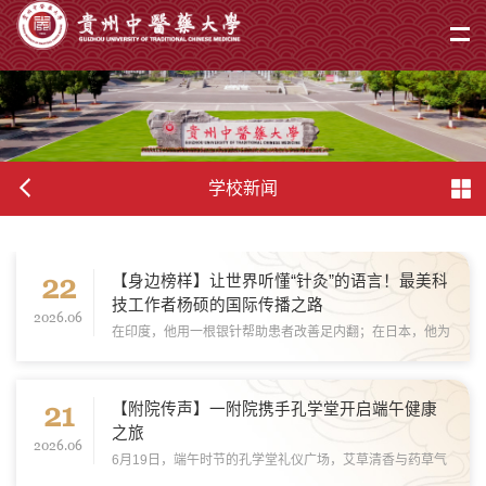
学校新闻
22
【身边榜样】让世界听懂“针灸”的语言！最美科
技工作者杨硕的国际传播之路
2026.06
在印度，他用一根银针帮助患者改善足内翻；在日本，他为
踢球扭伤的少年当场止痛；在老挝，他和团队为当地颈肩疼
痛患者施针……这是贵州中医药大学第二临床医学院副院
21
长、贵州中医药大学第二附属医院针灸康复科主...
【附院传声】一附院携手孔学堂开启端午健康
之旅
2026.06
6月19日，端午时节的孔学堂礼仪广场，艾草清香与药草气
息交织。贵州中医药大学第一附属医院11个特色科室的义诊