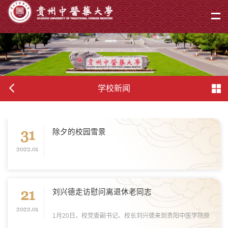
学校新闻
31
除夕的校园雪景
2022.01
21
刘兴德走访慰问离退休老同志
2022.01
1月20日，校党委副书记、校长刘兴德来到贵阳中医学院原
院长沈冯君教授的家中，向老领导送上亲切问候和新年祝