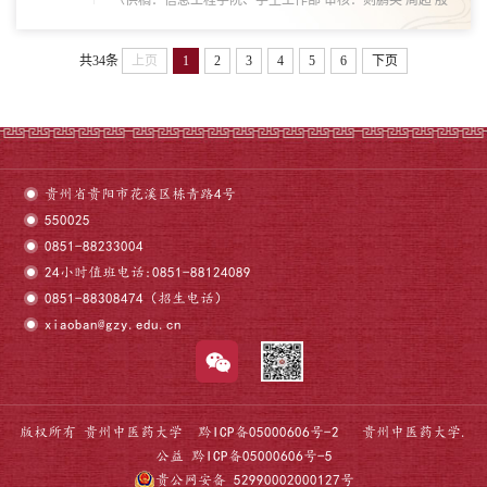
（供稿：信息工程学院、学生工作部 审核：剡鹏英 周超 殷
海 岳卫国
共34条
上页
1
2
3
4
5
6
下页
贵州省贵阳市花溪区栋青路4号
550025
0851-88233004
24小时值班电话:0851-88124089
0851-88308474（招生电话）
xiaoban@gzy.edu.cn
版权所有 贵州中医药大学
黔ICP备05000606号-2
贵州中医药大学.
公益
黔ICP备05000606号-5
贵公网安备 52990002000127号