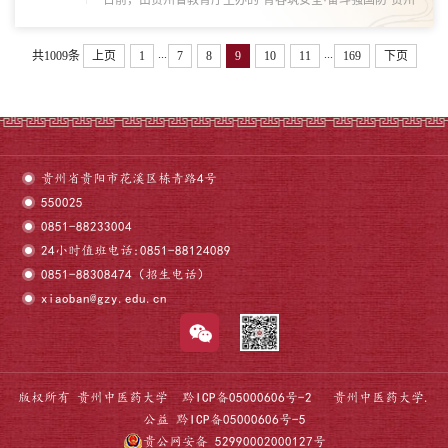
日前，由贵州省教育厅主办的“青春筑安全·奋斗强国防”贵州
省第五届学校国防教育活动落幕。系列赛事汇聚全省34所高
校上千名优秀学子同台竞技、共展风采。贵州中医药大学学
...
...
共1009条
上页
1
7
8
9
10
11
169
下页
子凭借扎实的国防素养、过硬的专业能力和...
贵州省贵阳市花溪区栋青路4号
550025
0851-88233004
24小时值班电话:0851-88124089
0851-88308474（招生电话）
xiaoban@gzy.edu.cn
版权所有 贵州中医药大学
黔ICP备05000606号-2
贵州中医药大学.
公益
黔ICP备05000606号-5
贵公网安备 52990002000127号