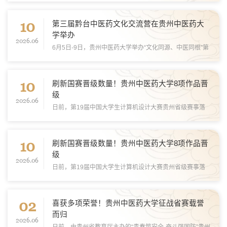
行业协会等领域近30名嘉宾安排理论研学、民族非遗、生态
10
药源、科技探秘四方面内容，充分展示贵州...
第三届黔台中医药文化交流营在贵州中医药大
学举办
2026.06
6月5日-9日，贵州中医药大学举办“文化同源、中医同根”第
三届黔台中医药文化交流营。为来自台湾医药机构、高校、
行业协会等领域近30名嘉宾安排理论研学、民族非遗、生态
10
药源、科技探秘四方面内容，充分展示贵州...
刷新国赛晋级数量！贵州中医药大学8项作品晋
级
2026.06
日前，第19届中国大学生计算机设计大赛贵州省级赛事落
幕。贵州中医药大学遴选报送的39项参赛作品入围省赛现场
评审，最终荣获16项省级奖项，包含一等奖4项、二等奖2
10
项、三等奖6项、优秀奖4项。其中，8项作品晋级全...
刷新国赛晋级数量！贵州中医药大学8项作品晋
级
2026.06
日前，第19届中国大学生计算机设计大赛贵州省级赛事落
幕。贵州中医药大学遴选报送的39项参赛作品入围省赛现场
评审，最终荣获16项省级奖项，包含一等奖4项、二等奖2
02
项、三等奖6项、优秀奖4项。其中，8项作品晋级全...
喜获多项荣誉！贵州中医药大学征战省赛载誉
而归
2026.06