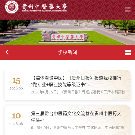
学校新闻
15
【媒体看贵中医】《贵州日报》报道我校推行
“微专业+职业技能等级证书”...
2026.06
2026年6月15日，《贵州日报》专题报道我省三所本科高校
正悄然推动一场人才培养的“加法”改革：学历+技能，左手
“敲门砖”，右手“硬通货”。其中，聚焦了我校从“开方”到“实
10
操”，推行的“双证”行动，带给学...
第三届黔台中医药文化交流营在贵州中医药大
学举办
2026.06
6月5日-9日，贵州中医药大学举办“文化同源、中医同根”第
三届黔台中医药文化交流营。为来自台湾医药机构、高校、