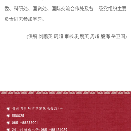
委、科研处、国资处、国际交流合作处及各二级党组织主要
负责同志参加学习。
(
供稿
:
剡鹏英
周超
审核
:
剡鹏英
周超 殷海 岳卫国
)
贵州省贵阳市花溪区栋青路4号
550025
0851-88233004
24小时值班电话:0851-88124089