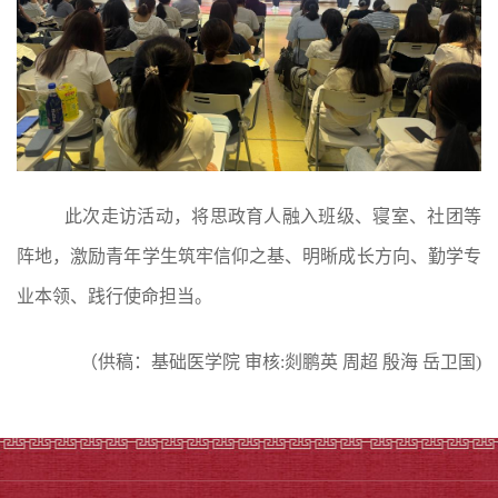
此次走访活动，将思政育人融入班级、寝室、社团等
阵地，激励青年学生筑牢信仰之基、明晰成长方向、勤学专
业本领、践行使命担当。
（供稿：基础医学院
审核
:
剡鹏英
周超 殷海 岳卫国
)