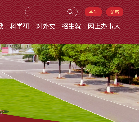
学生
访客
教
科学研
对外交
招生就
网上办事大
究
流
业
厅