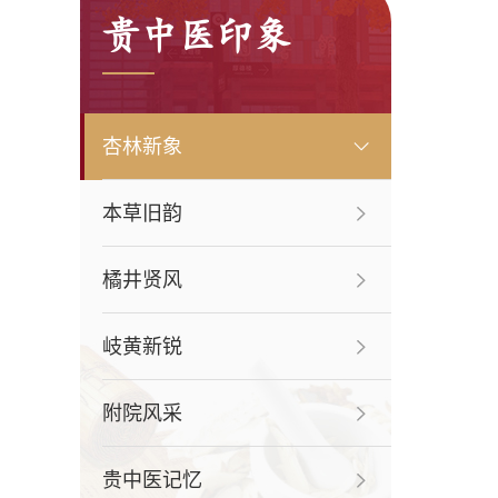
贵中医印象
杏林新象
本草旧韵
橘井贤风
岐黄新锐
附院风采
贵中医记忆