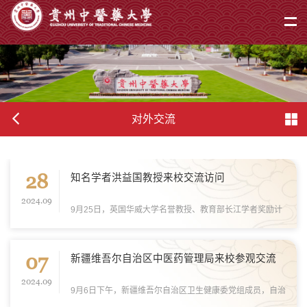
对外交流
28
知名学者洪益国教授来校交流访问
2024.09
9月25日，英国华威大学名誉教授、教育部长江学者奖励计
划讲席教授洪益国受邀到我校考察交流并作学术报告。中药
民族药资源研究院、药学院、国际合作交流处相关负责人参
07
加。 洪益国一行先后走访中药民族药资...
新疆维吾尔自治区中医药管理局来校参观交流
2024.09
9月6日下午，新疆维吾尔自治区卫生健康委党组成员，自治
区中医药管理局党组书记、局长曾斌芳一行4人到我校参观