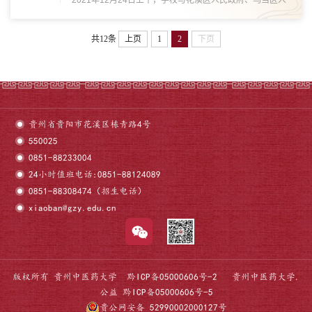
2021年12月24日上午，学校与花溪区人民政府、乌当区人
民政府、惠水县人民政府、江口县人民政府、丹寨县人民政
府校地合作签约仪式在花溪校区行政楼一楼会议室举行。仪
共12条
上页
1
2
下页
式上，校党委副书记、校长刘兴德代表学校对...
贵州省贵阳市花溪区栋青路4号
550025
0851-88233004
24小时值班电话:0851-88124089
0851-88308474（招生电话）
xiaoban@gzy.edu.cn
版权所有 贵州中医药大学
黔ICP备05000606号-2
贵州中医药大学.
公益
黔ICP备05000606号-5
贵公网安备 52990002000127号