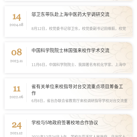
交流。曾斌芳一行参观了贵州苗医药博物馆，边走边看边
14
问，实地了解我校中医药民族医药传承创新工作开...
邬卫东带队赴上海中医药大学调研交流
2024.08
8月12日，校党委书记邬卫东，校党委副书记田维毅，校党
委委员、副校长朱星带领学校办公室、教务处、招就处、科
研处、大健康中心及一附院负责人赴上海中医药大学调研交
08
流。上海中医药大学党委书记曹锡康，校党委副...
中国科学院院士林国强来校作学术交流
2023.11
11月6日，中国科学院院士、我国著名有机化学家、上海中
医药大学创新中药研究院院长林国强教授一行来我校开展学
术交流活动。在花溪校区图书馆学术报告厅，林国强为师生
11
作题为“探索本草物质基础 助力中医药高质量...
省有关单位来校指导对台交流重点项目筹备工
作
2022.06
6月8日，省台办联合省教育厅来校调研指导学校对台交流重
点项目筹备工作，详细了解学校近年来开展对台工作情况、
当前对台交流面临的困难及对台交流重点项目的筹备情况。
24
今年，我校组织申报的“祖同宗、食同味、药...
学校与5地政府签署校地合作协议
2021.12