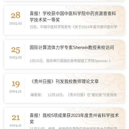
于浩出席培训班开班仪式并致辞。全校科研管理人员、各实
28
验平台及团队技术骨干参加。于浩希望各位学员...
喜报！学校获中国中医科学院中药资源普查科
学技术奖一等奖
2025.02
日前，中国中医科学院发布《关于2024年度中国中医科学
院中药资源普查科学技术奖励的决定》，共授予一等奖成果
1项、二等奖成果4项、三等奖成果3项。贵州中医药大学作
25
为贵州省中药资源普查技术依托单位，联合铜仁学...
国际计算流体力学专家Sherwin教授来校访问
2025.02
2月25日，我校举行英国伦敦帝国理工学院Spencer J.
Sherwin教授来校访问见面会，进一步打开我校与顶尖高校
的合作新局面。校党委书记邬卫东出席并致辞，校党委委
19
员、副校长于浩主持会议。相关职能部门、学院负责人...
《贵州日报》刊发我校教师理论文章
2024.12
编者按： 12月18日，《贵州日报》在“理论版”刊发我校
马克思主义学院教师刘淼署名理论文章《坚持守正创新振兴
乡村文化》。 文章讲到，习近平总书记在文化传承发展座
21
谈会上指出，以守正创新的正气和锐气，...
喜报！我校5项成果获2023年度贵州省科学技术
奖
2024.11