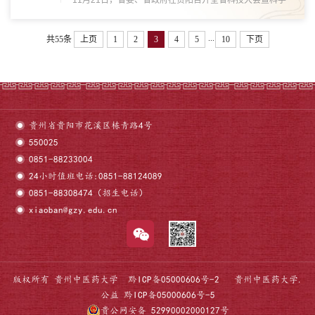
11月21日，省委、省政府在贵阳召开全省科技大会暨科学
技术奖励大会，对推动我省科学技术进步和高质量发展作出
突出贡献的个人及组织予以表彰。大会颁发2023年度贵州
...
共55条
上页
1
2
3
4
5
10
下页
省科学技术奖121项。其中，省自然科学奖28项，省...
贵州省贵阳市花溪区栋青路4号
550025
0851-88233004
24小时值班电话:0851-88124089
0851-88308474（招生电话）
xiaoban@gzy.edu.cn
版权所有 贵州中医药大学
黔ICP备05000606号-2
贵州中医药大学.
公益
黔ICP备05000606号-5
贵公网安备 52990002000127号