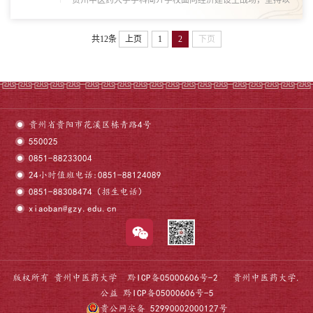
贵州中医药大学学科简介学校面向经济建设主战场，坚持以
学科建设为龙头，大力建设一批特色鲜明的学科，学科建设
水平不断提升。学校现有省部级以上重点学科32个，其中国
共12条
上页
1
2
下页
家重点（培育）学科1个、国家中医药管理局重...
贵州省贵阳市花溪区栋青路4号
550025
0851-88233004
24小时值班电话:0851-88124089
0851-88308474（招生电话）
xiaoban@gzy.edu.cn
版权所有 贵州中医药大学
黔ICP备05000606号-2
贵州中医药大学.
公益
黔ICP备05000606号-5
贵公网安备 52990002000127号