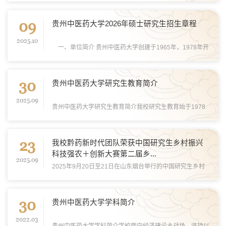
五届全国中医药优秀博士学位论文颁奖仪式。我校遴选报送
09
的两篇博士研究生论文从众多参赛者中脱颖而...
贵州中医药大学2026年硕士研究生招生章程
2025.10
一、单位简介 贵州中医药大学创建于1965年，1978年开
始研究生教育，1981年获硕士学位授予权，是国务院学位
委员会批准的首批硕士学位授予单位。2016年成为国家中
30
医药管理局和贵州省人民政府共建高校，2017年获...
贵州中医药大学研究生教育简介
2025.09
贵州中医药大学研究生教育简介我校研究生教育始于1978
年，当年开办“贵阳中医学院首届中医研究班”。1979年，开
始正式招收第一批硕士研究生。1981年，获批为硕士学位
23
授予单位，是国务院批准的首批具有硕士学位授...
我校黔药新时代团队荣获中国研究生乡村振兴
科技强农＋创新大赛第二届乡...
2025.09
2025年9月20日至21日在山东烟台举行的中国研究生乡村
振兴科技强农＋创新大赛第二届乡村振兴志愿服务技能大赛
全国总决赛中，我校选送的黔药新时代团队凭借出色表现，
30
斩获全国一等奖。同时，中药民族药资源研究院周...
贵州中医药大学学科简介
2022.03