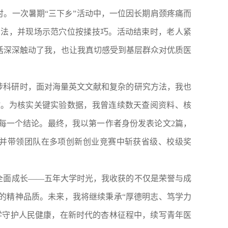
0小时。一次暑期“三下乡”活动中，一位因长期肩颈疼痛而
方法，并现场示范穴位按揉技巧。活动结束时，老人紧
话深深触动了我，也让我真切感受到基层群众对优质医
涉科研时，面对海量英文文献和复杂的研究方法，我也
教。为核实关键实验数据，我曾连续数天查阅资料、核
每一个结论。最终，我以第一作者身份发表论文
2篇，
，并带领团队在多项创新创业竞赛中斩获省级、校级奖
全面成长
——五年大学时光，我收获的不仅是荣誉与成
的精神品质。未来，我将继续秉承“厚德明志、笃学力
学守护人民健康，在新时代的杏林征程中，续写青年医