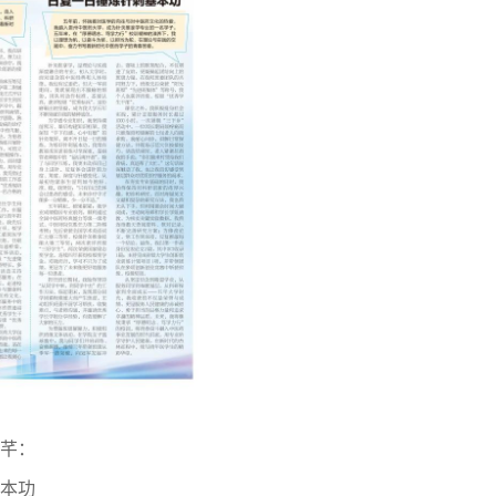
芊芊：
基本功