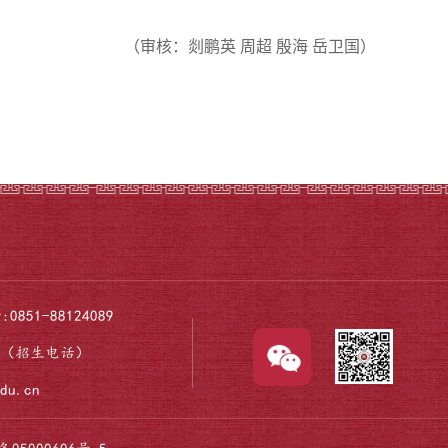
（
审核
：
剡鹏英
周超 殷海 岳卫国
）
:0851-88124089
474（招生电话）
edu.cn