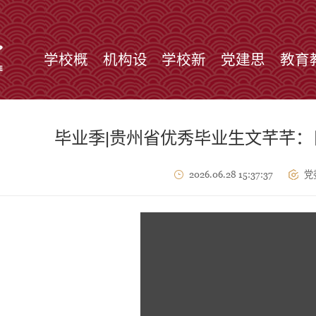
学校概
机构设
学校新
党建思
教育
况
置
闻
政
学
毕业季|贵州省优秀毕业生文芊芊
2026.06.28 15:37:37
党