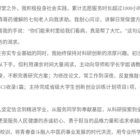
课堂之外，我积极投身社会实践，累计志愿服务时长超过
100
靠膏药缓解的七旬老人向我求助。我耐心问诊，讲解日常保健
着我的手说：“你们能来村里给我们看病，真是帮了大忙。”这句
务的渴求。
在夯实专业基础的同时，我始终保持对科研创新的浓厚兴趣。初
从下手。但利用课余时间大量阅读，主动向导师和学长学姐请
录，不断完善研究方案；为修改论文，常工作到深夜，反复推敲
SCI收录1篇；主持完成省级大学生创新创业训练计划项目1项
从坚定信念到精进学业，从服务同学到奉献基层，从科研探索到
更是服务人民健康的赤诚初心、勇于担当的品格力量和追求卓越
的校训，将青春奋斗融入中医药事业发展的时代洪流，用专业所