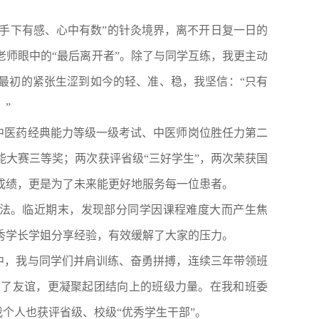
“手下有感、心中有数”的针灸境界，离不开日复一日的
师眼中的“最后离开者”。除了与同学互练，我更主动
最初的紧张生涩到如今的轻、准、稳，我坚信：“只有
”
中医药经典能力等级一级考试、中医师岗位胜任力第二
能大赛三等奖；两次获评省级
“三好学生”，两次荣获国
成绩，更是为了未来能更好地服务每一位患者。
方法。临近期末，发现部分同学因课程难度大而产生焦
秀学长学姐分享经验，有效缓解了大家的压力。
中，我与同学们并肩训练、奋勇拼搏，连续三年带领班
进了友谊，更凝聚起团结向上的班级力量。在我和班委
我个人也获评省级、校级“优秀学生干部”。