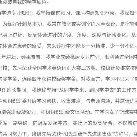
断突破自我的精神底色。
为学透专业知识，我坚持课前预习、课后构建知识框架。我深知
。为练好针刺基本功，我常在教室或实训室练习至深夜，是宿管老
己身上进针，反复体会进针的力度、角度、深度与针感变化。从
先体会过患者的感受，未来诊疗中才能多一分精准，少一分不适。
五年耕耘，硕果累累：我学业成绩稳居专业前列，顺利通过全国
考核；先后荣获全国学术英语词汇大赛三等奖、校级针灸推拿技
志奖学金，连续四年获得校级奖学金。对我而言，学习不只为了
担任班长期间，我始终坚持
“从同学中来，到同学中去”的工作
主动组织班委开展学习帮扶，收集难点，与老师沟通，并邀请优
为增强班级凝聚力，积极组织班级文体活动。在学院女子篮球赛
季军一路突破，向冠军发起冲击。赛场上的默契配合，不仅增
的共同努力下，班级先后荣获
“阳光班级”“先进班集体”等称号，