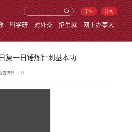
学生
访客
教
科学研
对外交
招生就
网上办事大
究
流
业
厅
：日复一日锤炼针刺基本功
委宣传部