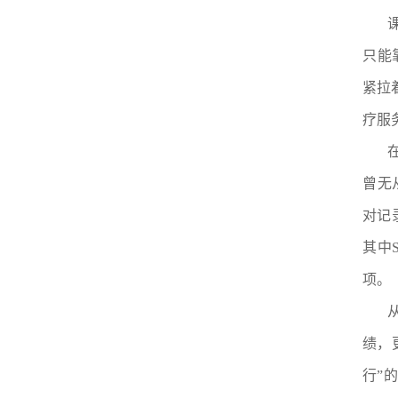
只能
紧拉
疗服
曾无
对记
其中
项。
绩，
行”