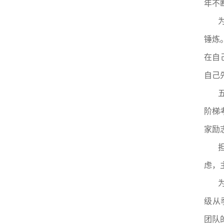
年不
锤炼
在自
自己
阶梯
家励
虑，
级从
团队