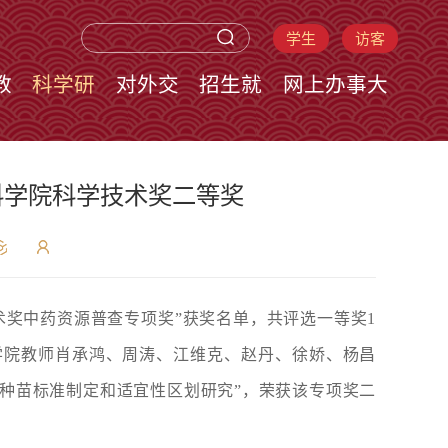
学生
访客
教
科学研
对外交
招生就
网上办事大
究
流
业
厅
科学院科学技术奖二等奖
技术奖中药资源普查专项奖”获奖名单，共评选一等奖1
学院教师肖承鸿、周涛、江维克、赵丹、徐娇、杨昌
子种苗标准制定和适宜性区划研究”，荣获该专项奖二