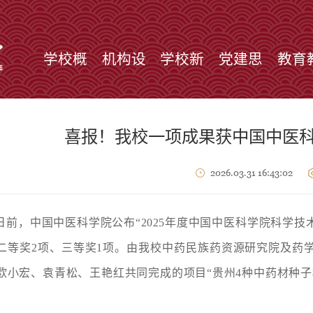
学校概
机构设
学校新
党建思
教育
况
置
闻
政
学
喜报！我校一项成果获中国中医
2026.03.31 16:43:02
日前，中国中医科学院公布
“2025年度中国中医科学院科学
二等奖2项、三等奖1项。由我校中药民族药资源研究院及药
欧小宏、袁青松、王艳红共同完成的项目“贵州4种中药材种
。