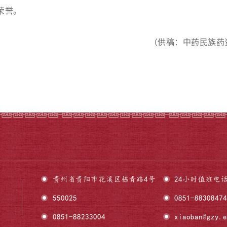
荣誉。
（供稿：中药民族药
贵州省贵阳市花溪区栋青路4号
24小时值班电话
550025
0851-88308
0851-88233004
xiaoban@gzy.