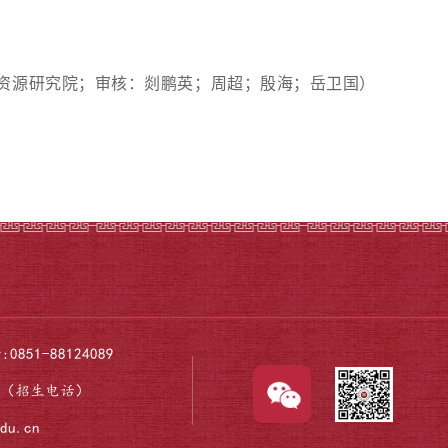
资源研究院；审核：剡鹏英；周超；殷海；岳卫国）
:0851-88124089
474（招生电话）
edu.cn