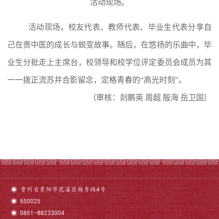
活动现场。
活动现场，校友代表、教师代表、毕业生代表分享自
己在贵中医的成长与蜕变故事。随后，在悠扬的乐曲中，毕
业生分批走上主席台，校领导和校学位评定委员会成员为其
一一拨正流苏并合影留念，定格青春的
“高光时刻”。
（审核：剡鹏英
周超
殷海
岳卫国）
贵州省贵阳市花溪区栋青路4号
550025
0851-88233004