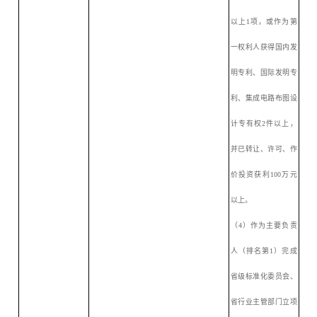
以上1项，或作为第
一权利人获得国内发
明专利、国际发明专
利、集成电路布图设
计专有权2件以上，
并已转让、许可、作
价投资获利100万元
以上。
（
4）作为主要负责
人（排名第1）完成
省级标准化委员会、
省行业主管部门立项