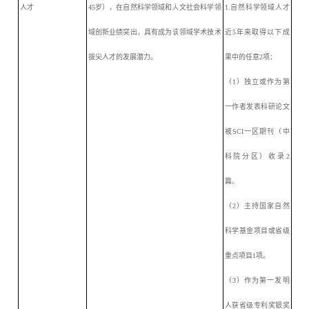
人才
45岁），在自然科学领域和人文社会科学领
1.自然科学领域人才
域创新业绩突出，具有成为该领域学术技术
近5年来取得以下成
拔尖人才的发展潜力
。
果中的任意2项：
（
1）独立或作为第
一作者发表科研论文
被SCI一区期刊（
中
科院
分区）收录
2
篇。
（
2）主持国家自然
科学基金项目或省级
重点项目1项。
（
3）作为第一发明
人获省级专利奖银奖