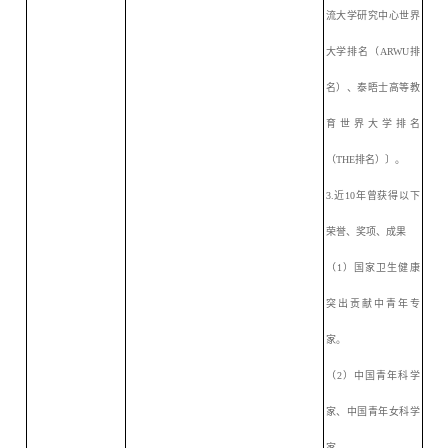
流大学研究中心世界
大学排名（ARWU排
名）、泰晤士高等教
育世界大学排名
（THE排名）〕。
3.近10年曾获得以下
荣誉、奖项、成果
（
1）国家卫生健康
突出贡献中青年专
家。
（
2）中国青年科学
家、中国青年女科学
家。