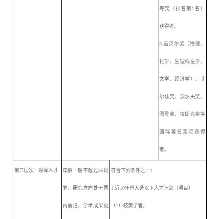
等奖（排名第1名）
获得者。
5.诺贝尔奖（物理、
化学、生理或医学、
文学、经济学）、菲
尔兹奖、沃尔夫奖、
图灵奖、拉斯克奖等
国际著名奖项获得
者。
第二层次：领军人才
年龄一般不超过
55周
符合下列条件之一：
岁，研究方向处于国
1.近10年曾入选以下人才计划（项目）
内前沿，学术成果处
（
1）岐黄学者。