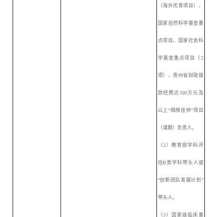
（海外优青项目）、
国家自然科学基金重
点项目、国家社会科
学基金重点项目（2
项）、贵州省财政拨
款经费达500万元及
以上“揭榜挂帅”项目
（课题）负责人。
（
2）教育部学科评
估B类学科带头人或
“创新团队发展计划”
带头人。
（
3）国家级临床重