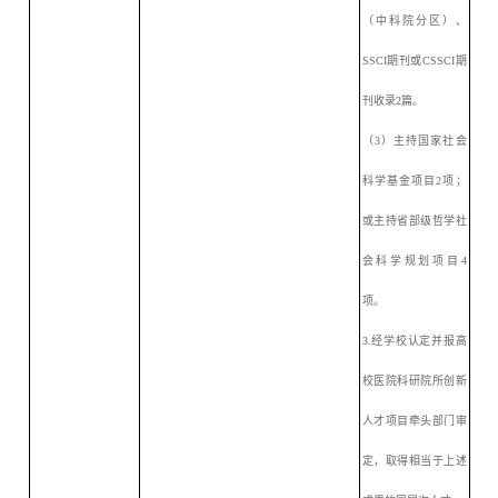
（
中科院
分区）、
SSCI期刊或CSSCI期
刊收录2篇。
（
3）主持国家社会
科学基金项目2项；
或主持省部级哲学社
会科学规划项目4
项。
3.经学校认定并报高
校医院科研院所创新
人才项目牵头部门审
定，取得相当于上述