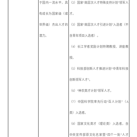
于国内一流水平，具
（
2）国家“高层次人才特殊支持计划”领军人
有成长为国家级（或
才。
世界级）杰出人才的
（
3）国家“高层次人才引进计划”入选者（不
潜力。
含青年项目入选者）。
（
4）长江学者奖励计划特聘教授、讲座教
授。
（
5）科技部创新人才推进计划“中青年科技
创新领军人才”。
（
6）“神农英才计划”领军人才。
（
7）中国科学院率先行动“百人计划”（A
类）入选者。
（
8）国家文化英才（理论类）入选者，含
中央宣传部原文化名家暨“四个一批”人才