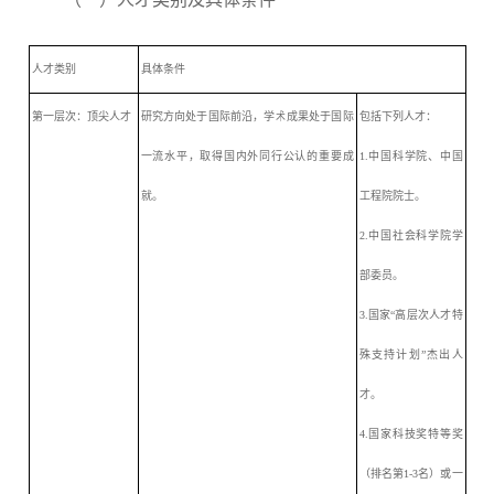
人才类别
具体条件
第一层次：顶尖人才
研究方向处于国际前沿，学术成果处于国际
包括下列人才：
一流水平，取得国内外同行公认的重要成
1.中国科学院、中国
就。
工程院院士。
2.中国社会科学院学
部委员。
3.国家“高层次人才特
殊支持计划”杰出人
才。
4.国家科技奖特等奖
（排名第1-3名）或一