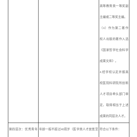
高等教育类一等奖副
主编或二等奖主编。
（
4）作为第二著作
权人出版的著作入选
《国家哲学社会科学
成果文库》。
4.经学校认定并报高
校医院科研院所创新
人才项目牵头部门审
定，取得相当于上述
成果的同层次人才。
第四层次：优秀青年
年龄一般不超过
40周岁（医学类人才放宽至
符合以下条件：