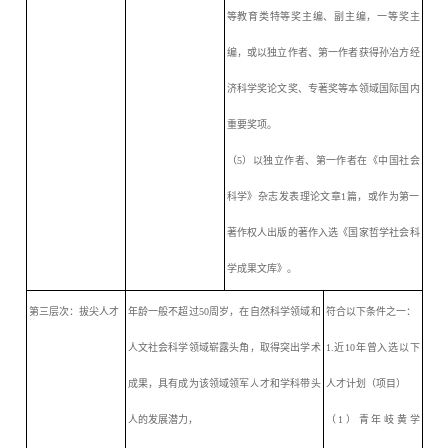
等教育类特等奖主编、副主编，一等奖主
编，或以独立作者、第一作者获得孙冶方经
济科学奖论文奖、专著奖等本领域国际国内
重要奖项。
（
5）以独立作者、第一作者在《中国社会
科学》杂志发表理论文章1篇，或作为第一
著作权人出版的著作入选《国家哲学社会科
学成果文库》。
第三层次：拔尖人才
年龄一般不超过
50周岁，在自然科学领域和
符合以下条件之一：
人文社会科学领域崭露头角，取得突出学术
1.近10年曾入选以下
成果，具有成为该领域领军人才和学科带头
人才计划（项目）
人的发展潜力，
（
1）青年岐黄学