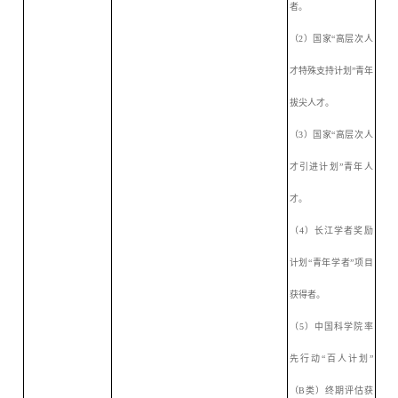
者。
（
2）国家“高层次人
才特殊支持计划”青年
拔尖人才。
（
3）国家“高层次人
才引进计划”青年人
才。
（
4）长江学者奖励
计划“青年学者”项目
获得者。
（
5）中国科学院率
先行动“百人计划”
（B类）终期评估获