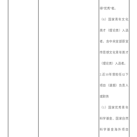
得“优秀”者。
（
6）国家青年文化
英才（理论类）入选
者，含中央宣部原宣
传思想文化青年英才
（理论类）入选者。
2.近10年曾担任以下
项目（课题）负责人
或职务
（
1）国家优秀青年
科学基金、国家自然
科学基金海外项目