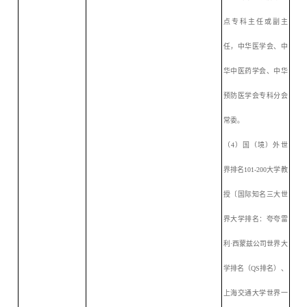
点专科主任或副主
任，中华医学会、中
华中医药学会、中华
预防医学会专科分会
常委。
（
4）国（境）外世
界排名101-200大学教
授〔国际知名三大世
界大学排名：夸夸雷
利·西蒙兹公司世界大
学排名（QS排名）、
上海交通大学世界一