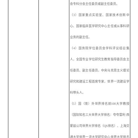
会专科分会主任委员或副主任委员。
（
3）国家重点实验室、国家技术创新中
心、国家临床医学研究中心主任或从事科研
业务的副主任。
（
4）国务院学位委员会学科评议组召集
人，全国专业学位研究生教育指导委员会主
任委员、副主任委员，中央马克思主义理论
研究和建设工程首席专家，世界一流建设学
科带头人。
（
5）国（境）外世界排名前100大学教授
〔国际知名三大世界大学排名：夸夸雷利·西
蒙兹公司世界大学排名（QS排名）、上海交
通大学世界一流大学研究中心世界大学排名