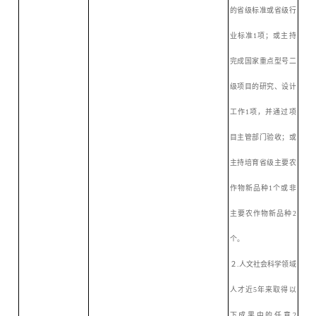
的省级标准或省级行
业标准1项；或主持
完成国家重点型号二
级项目的研究、设计
工作1项，并通过项
目主管部门验收；或
主持培育省级主要农
作物新品种1个或非
主要农作物新品种2
个。
２
.人文社会科学领域
人才近5年来取得以
下成果中的任意2