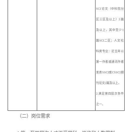
SCI 论文（中科院分
区三区及以上）3篇
及以上，其中至少1
篇SCI二区；人文社
科类专业：近五年以
第一作者或通讯作者
发表SSCI或CSSCI期
刊论文2篇及以上。
2.满足第四层次条件
之一。
（二）岗位需求