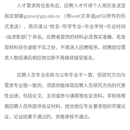
人才需求岗位发布后，应聘人才可将个人简历发送至
指定邮箱
gzyrsc@gzy.edu.cn
（用
word文本或pdf以附件的形
式发送），
简历请以
“姓名+所学专业+毕业学校+毕业时间
+拟求职部门”
命名
。应聘者提供的材料必须真实准确，若发
现材料存在虚假不实之处，不再进入应聘程序。招聘岗位需
求人数招满后相应岗位即不再继续接受报名。
应聘人员专业名称与公布专业不一致，但研究方向与
需求专业相一致的，须提供能体现应聘人员研究方向的代表
性业绩，包括
论文、主持或参与课题
等佐证资料。学校将根
据应聘人员所提供佐证材料，结合岗位专业要求组织开展论
证，论证结果不通过的，资格审核不通过。