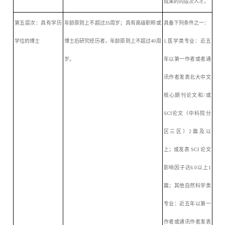
成果的同层次人才。
第五层次：具有学历
年龄
原则上
不超过
35周岁；具有高级职称或
具备下列条件之一：
学位的博士
博士后研究经历者，年龄
原则上
不超过
40周
1.医
学
类专业：近五
岁
。
年以第一作者或者通
讯作者发表北大中文
核心期刊论文和
/或
SCI论文（中科院分
区三区）2篇及以
上；或发表 SCI 论文
影响因子达6.0以上1
篇；其他自然科学类
专业：近五年以第一
作者或通讯作者发表